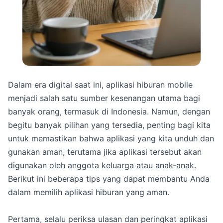
Dalam era digital saat ini, aplikasi hiburan mobile
menjadi salah satu sumber kesenangan utama bagi
banyak orang, termasuk di Indonesia. Namun, dengan
begitu banyak pilihan yang tersedia, penting bagi kita
untuk memastikan bahwa aplikasi yang kita unduh dan
gunakan aman, terutama jika aplikasi tersebut akan
digunakan oleh anggota keluarga atau anak-anak.
Berikut ini beberapa tips yang dapat membantu Anda
dalam memilih aplikasi hiburan yang aman.
Pertama, selalu periksa ulasan dan peringkat aplikasi