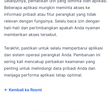
Selanjutnya, perhatikan izin yang diminta oleh aplikasi.
Beberapa aplikasi mungkin meminta akses ke
informasi pribadi atau fitur perangkat yang tidak
relevan dengan fungsinya. Selalu baca izin dengan
hati-hati dan pertimbangkan apakah Anda nyaman
memberikan akses tersebut.
Terakhir, pastikan untuk selalu memperbarui aplikasi
dan sistem operasi perangkat Anda. Pembaruan ini
sering kali mencakup perbaikan keamanan yang
penting untuk melindungi data pribadi Anda dan
menjaga performa aplikasi tetap optimal.
← Kembali ke Resmi