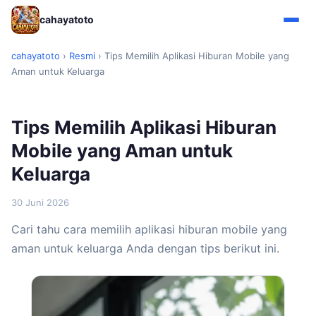
cahayatoto
cahayatoto
›
Resmi
›
Tips Memilih Aplikasi Hiburan Mobile yang
Aman untuk Keluarga
Tips Memilih Aplikasi Hiburan
Mobile yang Aman untuk
Keluarga
30 Juni 2026
Cari tahu cara memilih aplikasi hiburan mobile yang
aman untuk keluarga Anda dengan tips berikut ini.